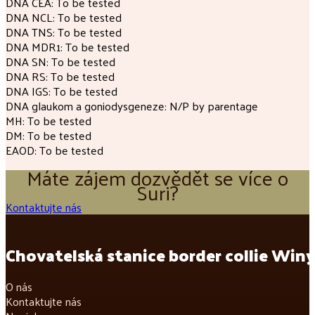
DNA CEA: To be tested
DNA NCL: To be tested
DNA TNS: To be tested
DNA MDR1: To be tested
DNA SN: To be tested
DNA RS: To be tested
DNA IGS: To be tested
DNA glaukom a goniodysgeneze: N/P by parentage
MH: To be tested
DM: To be tested
EAOD: To be tested
Máte zájem dozvědět se více o
Suri?
Kontaktujte nás
Chovatelská stanice border collie Winy
O nás
Kontaktujte nás