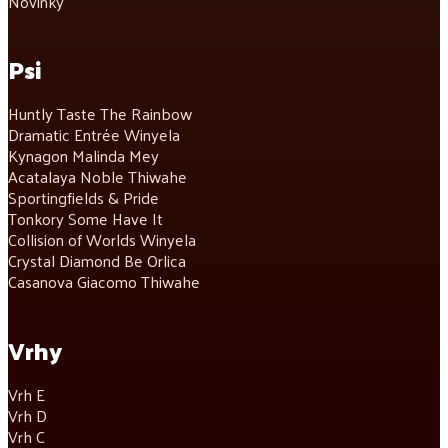
Novinky
Psi
Huntly Taste The Rainbow
Dramatic Entrée Winyela
Kynagon Malinda Mey
Acatalaya Noble Thiwahe
Sportingfields & Pride
Tonkory Some Have It
Collision of Worlds Winyela
Crystal Diamond Be Orlica
Casanova Giacomo Thiwahe
Vrhy
Vrh E
Vrh D
Vrh C