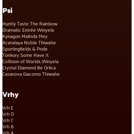
Psi
Huntly Taste The Rainbow
Dramatic Entrée Winyela
Kynagon Malinda Mey
Acatalaya Noble Thiwahe
Sportingfields & Pride
Tonkory Some Have It
Collision of Worlds Winyela
Crystal Diamond Be Orlica
Casanova Giacomo Thiwahe
Vrhy
Vrh E
Vrh D
Vrh C
Vrh B
Vrh A